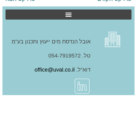
אובל הנדסת מים ייעוץ ותכנון בע”מ
טל. 054-7919572
דוא”ל.
office@uval.co.il
'אוּבל' ממצבת את עצמה כחברה חדשנית ופורצת
דרך השואפת לשלב פתרונות טכנולוגיים מתקדמים
בהליכי התכנון והביצוע, תוך שימת דגש על ישימות