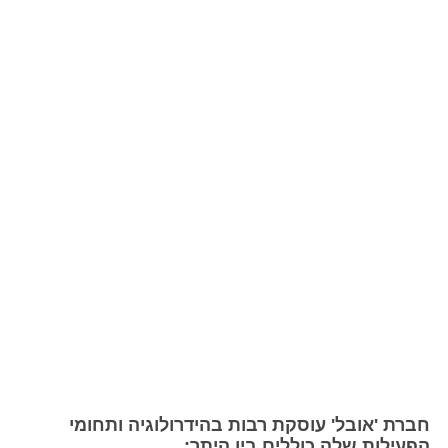
חברת 'אובל' עוסקת רבות בהידרולוגיה ותחומי
הפעילות שלה כוללים בין היתר: